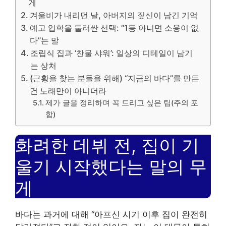
게
겨울비가 내리던 날, 아버지의 짚신이 남긴 기억
예고 입학을 둘러싼 선택: “1등 아니면 소용이 없
다”는 말
조립식 집과 ‘찬물 샤워’: 일상의 디테일이 남기
는 상처
(근황을 찾는 분들을 위해) “지금의 바다”를 만든
건 노래만이 아니더라
제가 글을 정리하며 꼭 드리고 싶은 팁(주의 포
함)
화려한 데뷔 전, 집이 기
울기 시작했다는 말의 무
게
바다는 과거에 대해 “아프신 시기 이후 집이 완전히