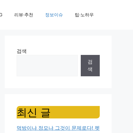
G
리뷰·추천
정보이슈
팁·노하우
검색
검
색
최신 글
먹방이냐 정모냐 그것이 문제로다! 펫