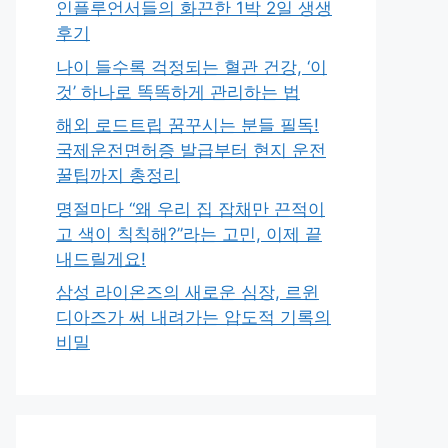
인플루언서들의 화끈한 1박 2일 생생
후기
나이 들수록 걱정되는 혈관 건강, ‘이
것’ 하나로 똑똑하게 관리하는 법
해외 로드트립 꿈꾸시는 분들 필독!
국제운전면허증 발급부터 현지 운전
꿀팁까지 총정리
명절마다 “왜 우리 집 잡채만 끈적이
고 색이 칙칙해?”라는 고민, 이제 끝
내드릴게요!
삼성 라이온즈의 새로운 심장, 르윈
디아즈가 써 내려가는 압도적 기록의
비밀