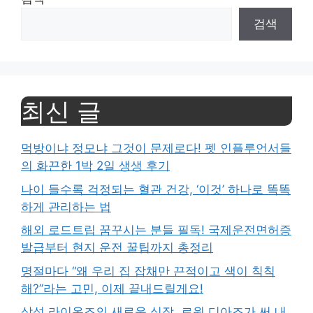
검색
최신 글
먹방이냐 정모냐 그것이 문제로다! 펫 인플루언서들
의 화끈한 1박 2일 생생 후기
나이 들수록 걱정되는 혈관 건강, ‘이것’ 하나로 똑똑
하게 관리하는 법
해외 로드트립 꿈꾸시는 분들 필독! 국제운전면허증
발급부터 현지 운전 꿀팁까지 총정리
명절마다 “왜 우리 집 잡채만 끈적이고 색이 칙칙
해?”라는 고민, 이제 끝내드릴게요!
삼성 라이온즈의 새로운 심장, 르윈 디아즈가 써 내