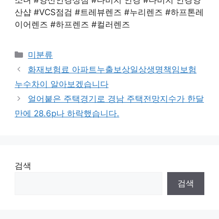
산샵 #VCS점검 #트레뷰렌즈 #누리렌즈 #하프톤레
이어렌즈 #하프렌즈 #컬러렌즈
Categories
미분류
화재보험료 아파트누출보상일상생명책임보험
누수차이 알아보겠습니다
얼어붙은 주택경기로 경남 주택전망지수가 한달
만에 28.6p나 하락했습니다.
검색
검색