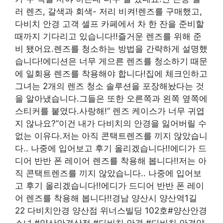
러 렌즈, 갈색과 회색- 저리 비켜!렌즈를 구매했고,
다비치 안경 고객 셀프 카페에서 차 한 잔을 준비할
때까지 기다리고 있습니다!!즐거운 렌즈를 위해 준
비 됐어요.렌즈를 청소하는 방법을 간략하게 설명했
습니다!에디션은 너무 게으른 렌즈를 청소하기 때문
에 일회용 렌즈를 착용해야 합니다!집에 체크인하고
그녀는 2개의 렌즈 청소 솔루션을 포장해놨다는 것
을 알아냈습니다.그들은 또한 오른쪽과 왼쪽 옆쪽에
스티커를 붙였다.사랑해!” 렌즈 케이스가 너무 귀엽
지 않나요?”이건 내가 다비치의 안경을 잃어버릴 수
없는 이유다.저는 아직 콘택트렌즈를 끼지 않았습니
다.. 나중에 입어보고 후기 올리겠습니다!!에디가 드
디어 반반 폰 레이어 렌즈를 착용해 봅니다!!저는 아
직 콘택트렌즈를 끼지 않았습니다.. 나중에 입어보
고 후기 올리겠습니다!!에디가 드디어 반반 폰 레이
어 렌즈를 착용해 봅니다!!경남 양산시 양산역1길
22 다비치안경 양산점 위너스빌딩 102호#양산안경
소녀 #양산안경상점 #다비치 안경 #다비치 안경양