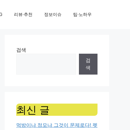
G
리뷰·추천
정보이슈
팁·노하우
검색
검
색
최신 글
먹방이냐 정모냐 그것이 문제로다! 펫