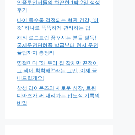
인플루언서들의 화끈한 1박 2일 생생
후기
나이 들수록 걱정되는 혈관 건강, ‘이
것’ 하나로 똑똑하게 관리하는 법
해외 로드트립 꿈꾸시는 분들 필독!
국제운전면허증 발급부터 현지 운전
꿀팁까지 총정리
명절마다 “왜 우리 집 잡채만 끈적이
고 색이 칙칙해?”라는 고민, 이제 끝
내드릴게요!
삼성 라이온즈의 새로운 심장, 르윈
디아즈가 써 내려가는 압도적 기록의
비밀