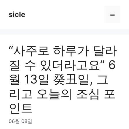
Skip
to
sicle
Menu
content
“사주로 하루가 달라
질 수 있더라고요” 6
월 13일 癸丑일, 그
리고 오늘의 조심 포
인트
06월 08일