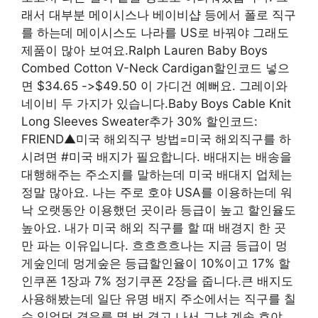
래서 대부분 메이시스나 베이비샵 등에서 폴로 직구
를 하는데 메이시스도 나라를 US로 바꿔야 그래도
제품이 많아 보여요.Ralph Lauren Baby Boys
Combed Cotton V-Neck Cardigan할인코드 넣으
면 $34.65 ->$49.50 이 가디건 예뻐요. 그레이와
네이비 두 가지가 있습니다.Baby Boys Cable Knit
Long Sleeves Sweater추가 30% 할인코드:
FRIEND▲미국 해외직구 방법=미국 해외직구를 하
시려면 #미국 배지가 필요합니다. 배대지는 배송을
대행해주는 주소지를 말하는데 미국 배대지 업체는
정말 많아요. 나는 주로 호야 USA를 이용하는데 워
낙 오랫동안 이용했던 곳이라 등급이 높고 할인율도
높아요. 내가 미국 해외 직구를 할 때 배경지 한 곳
만 파는 이유입니다. 흐흐흐흐나는 지금 등급이 멍
게숲인데 멍게숲은 등급할인율이 10%이고 17% 할
인쿠폰 1장과 7% 정기쿠폰 2장을 줍니다.큰 배지도
사용해봤는데 일단 유명 배지 주소에서는 직구를 칠
수 있었던 경우를 몇 번 겪고 나서 그냥 계속 호야