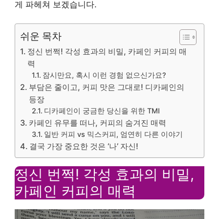
게 파헤쳐 보겠습니다.
쉬운 목차
정신 번쩍! 각성 효과의 비밀, 카페인 커피의 매
력
잠시만요, 혹시 이런 경험 없으신가요?
부담은 줄이고, 커피 맛은 그대로! 디카페인의
등장
디카페인이 궁금한 당신을 위한 TMI
카페인 유무를 떠나, 커피의 숨겨진 매력
일반 커피 vs 믹스커피, 엄연히 다른 이야기
결국 가장 중요한 것은 ‘나’ 자신!
정신 번쩍! 각성 효과의 비밀,
카페인 커피의 매력