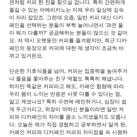
관처럼 커피 한 잔을 찾으실 겁니다. 특히 간편하게
즐길 수 있는 아메리카노는 이제 우리 일상에 깊숙
이 자리 잡았죠. 그런데 요즘, 일반 커피 대신 디카
페인을 선택하는 분들이 부쩍 늘어나면서 ‘과연 둘
이 뭐가 다를까?’ 궁금해하는 분들이 많으신 것 같아
요. 저 역시 오랫동안 커피를 즐겨왔지만, 최근 디카
페인의 등장으로 커피에 대한 제 생각이 조금씩 바
뀌고 있거든요.
단순한 기호식품을 넘어, 커피는 집중력을 높여주거
나 졸음을 쫓아주는 친구 역할도 톡톡히 해냅니다.
하지만 똑같은 커피라고 해도, 카페인 함량에 따라
우리 몸이 느끼는 반응은 사뭇 다를 수 있다는 점,
알고 계셨나요? 특히 수면에 예민하거나, 심장이 쉽
게 두근거리고, 위장이 약하신 분들이라면 일반 커
피와 디카페인의 차이를 몸소 느끼셨을지도 모릅니
다. 오늘은 제가 직접 경험하고 공부하면서 알게 된,
카페인 커피와 디카페인 커피의 차이점을 속 시원하