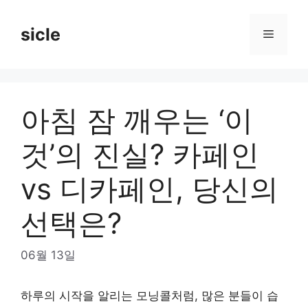
Skip
to
sicle
Menu
content
아침 잠 깨우는 ‘이
것’의 진실? 카페인
vs 디카페인, 당신의
선택은?
06월 13일
하루의 시작을 알리는 모닝콜처럼, 많은 분들이 습