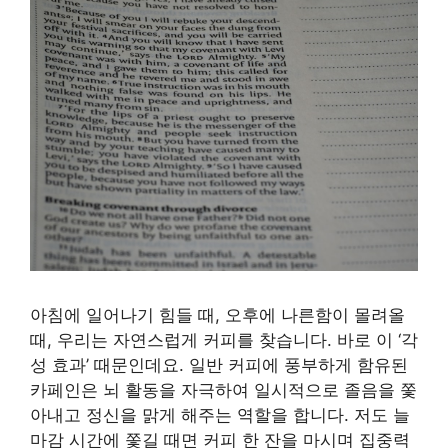
아침에 일어나기 힘들 때, 오후에 나른함이 몰려올
때, 우리는 자연스럽게 커피를 찾습니다. 바로 이 ‘각
성 효과’ 때문인데요. 일반 커피에 풍부하게 함유된
카페인은 뇌 활동을 자극하여 일시적으로 졸음을 쫓
아내고 정신을 맑게 해주는 역할을 합니다. 저도 늘
마감 시간에 쫓길 때면 커피 한 잔을 마시며 집중력