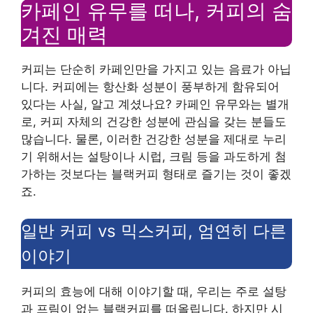
카페인 유무를 떠나, 커피의 숨
겨진 매력
커피는 단순히 카페인만을 가지고 있는 음료가 아닙
니다. 커피에는 항산화 성분이 풍부하게 함유되어
있다는 사실, 알고 계셨나요? 카페인 유무와는 별개
로, 커피 자체의 건강한 성분에 관심을 갖는 분들도
많습니다. 물론, 이러한 건강한 성분을 제대로 누리
기 위해서는 설탕이나 시럽, 크림 등을 과도하게 첨
가하는 것보다는 블랙커피 형태로 즐기는 것이 좋겠
죠.
일반 커피 vs 믹스커피, 엄연히 다른
이야기
커피의 효능에 대해 이야기할 때, 우리는 주로 설탕
과 프림이 없는 블랙커피를 떠올립니다. 하지만 시