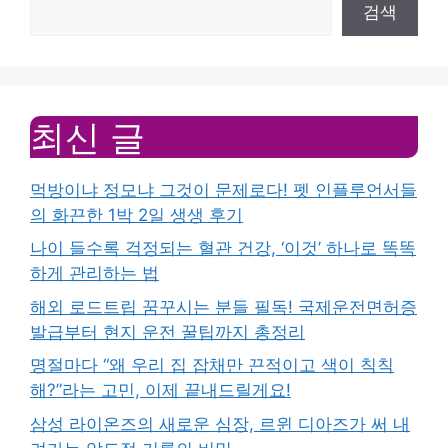
검색
최신 글
먹방이냐 정모냐 그것이 문제로다! 펫 인플루언서들
의 화끈한 1박 2일 생생 후기
나이 들수록 걱정되는 혈관 건강, ‘이것’ 하나로 똑똑
하게 관리하는 법
해외 로드트립 꿈꾸시는 분들 필독! 국제운전면허증
발급부터 현지 운전 꿀팁까지 총정리
명절마다 “왜 우리 집 잡채만 끈적이고 색이 칙칙
해?”라는 고민, 이제 끝내드릴게요!
삼성 라이온즈의 새로운 심장, 르윈 디아즈가 써 내