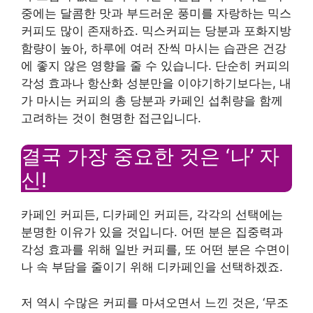
중에는 달콤한 맛과 부드러운 풍미를 자랑하는 믹스
커피도 많이 존재하죠. 믹스커피는 당분과 포화지방
함량이 높아, 하루에 여러 잔씩 마시는 습관은 건강
에 좋지 않은 영향을 줄 수 있습니다. 단순히 커피의
각성 효과나 항산화 성분만을 이야기하기보다는, 내
가 마시는 커피의 총 당분과 카페인 섭취량을 함께
고려하는 것이 현명한 접근입니다.
결국 가장 중요한 것은 ‘나’ 자
신!
카페인 커피든, 디카페인 커피든, 각각의 선택에는
분명한 이유가 있을 것입니다. 어떤 분은 집중력과
각성 효과를 위해 일반 커피를, 또 어떤 분은 수면이
나 속 부담을 줄이기 위해 디카페인을 선택하겠죠.
저 역시 수많은 커피를 마셔오면서 느낀 것은, ‘무조