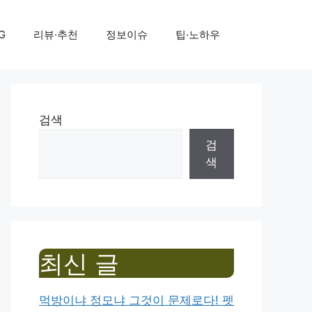
G
리뷰·추천
정보이슈
팁·노하우
검색
검
색
최신 글
먹방이냐 정모냐 그것이 문제로다! 펫