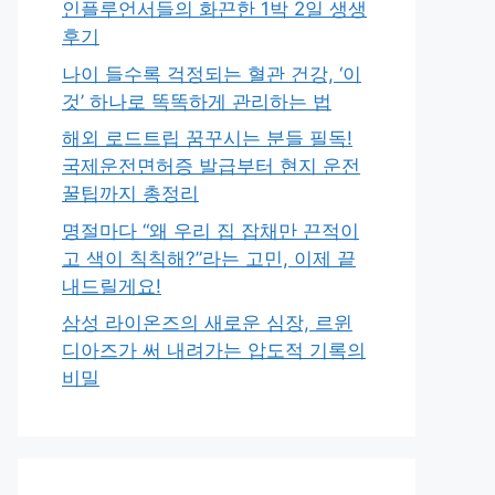
인플루언서들의 화끈한 1박 2일 생생
후기
나이 들수록 걱정되는 혈관 건강, ‘이
것’ 하나로 똑똑하게 관리하는 법
해외 로드트립 꿈꾸시는 분들 필독!
국제운전면허증 발급부터 현지 운전
꿀팁까지 총정리
명절마다 “왜 우리 집 잡채만 끈적이
고 색이 칙칙해?”라는 고민, 이제 끝
내드릴게요!
삼성 라이온즈의 새로운 심장, 르윈
디아즈가 써 내려가는 압도적 기록의
비밀