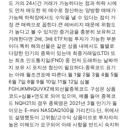
도 거의 24시간 거래가 가능하다는 점과 하락 시에
도 먼저 매도한 뒤 매수로 청산하는 양방향 매매가
가능해 하락장에서도 수익을 낼 수 있다는 점이 가
장 큰 매력으로 꼽힌다.큰 레버리지 때문에 위험도
가 높다고 볼 수 있지만 증거금을 충분히 보유하고
거래한다면 2배, 3배 ETF처럼 투자가 가능한 부분
이다.특히 해외선물은 같은 상품 내에서도 월별로
다양한 만기의 종목이 있는데 최종거래일(LTD) 또
는 최초 인도통지일(FND) 중 먼저 도래하는 날짜까
지 보유 시 포지션 청산이 필요하다.종목코드 표기
는 아래 월조견표에 따른다.월 1월 2월 3월 4월 5월
6월 7일 8월 9월 10일 11월 12일 심볼
FGHJKMNQUVXZ해외선물종목코드 구성은 상품
코드+심볼+연도로 되어 있으며, 예를 들어 종목코
드 NQH21의 경우 종목명은 2021년 3월 만기가 돌
아오는 E-mini NASDAQ100을 가리킨다.단, 위에서
도 설명했듯이 고위험/고수익 상품이므로 투자자의
높은 이해도가 요구되어 아래 사항을 반드시 숙지하