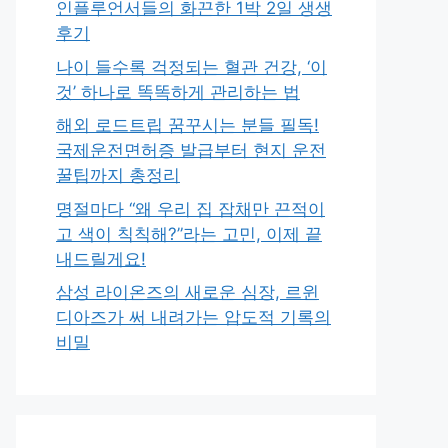
인플루언서들의 화끈한 1박 2일 생생
후기
나이 들수록 걱정되는 혈관 건강, ‘이
것’ 하나로 똑똑하게 관리하는 법
해외 로드트립 꿈꾸시는 분들 필독!
국제운전면허증 발급부터 현지 운전
꿀팁까지 총정리
명절마다 “왜 우리 집 잡채만 끈적이
고 색이 칙칙해?”라는 고민, 이제 끝
내드릴게요!
삼성 라이온즈의 새로운 심장, 르윈
디아즈가 써 내려가는 압도적 기록의
비밀