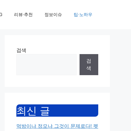
G
리뷰·추천
정보이슈
팁·노하우
검색
검
색
최신 글
먹방이냐 정모냐 그것이 문제로다! 펫