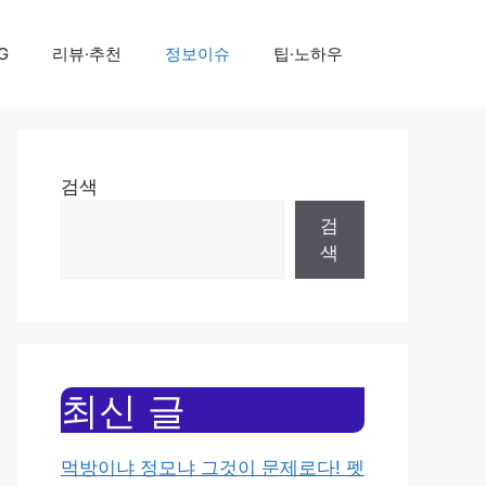
G
리뷰·추천
정보이슈
팁·노하우
검색
검
색
최신 글
먹방이냐 정모냐 그것이 문제로다! 펫