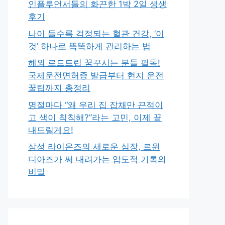
인플루언서들의 화끈한 1박 2일 생생
후기
나이 들수록 걱정되는 혈관 건강, ‘이
것’ 하나로 똑똑하게 관리하는 법
해외 로드트립 꿈꾸시는 분들 필독!
국제운전면허증 발급부터 현지 운전
꿀팁까지 총정리
명절마다 “왜 우리 집 잡채만 끈적이
고 색이 칙칙해?”라는 고민, 이제 끝
내드릴게요!
삼성 라이온즈의 새로운 심장, 르윈
디아즈가 써 내려가는 압도적 기록의
비밀