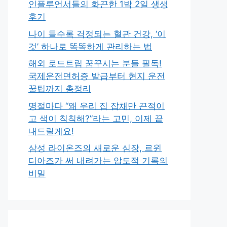
인플루언서들의 화끈한 1박 2일 생생
후기
나이 들수록 걱정되는 혈관 건강, ‘이
것’ 하나로 똑똑하게 관리하는 법
해외 로드트립 꿈꾸시는 분들 필독!
국제운전면허증 발급부터 현지 운전
꿀팁까지 총정리
명절마다 “왜 우리 집 잡채만 끈적이
고 색이 칙칙해?”라는 고민, 이제 끝
내드릴게요!
삼성 라이온즈의 새로운 심장, 르윈
디아즈가 써 내려가는 압도적 기록의
비밀