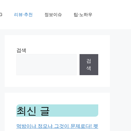
G
리뷰·추천
정보이슈
팁·노하우
검색
검
색
최신 글
먹방이냐 정모냐 그것이 문제로다! 펫