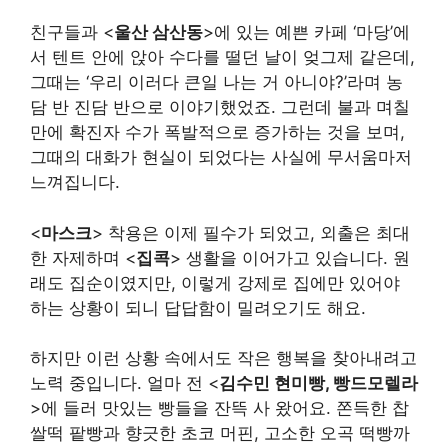
친구들과 <
울산 삼산동
>에 있는 예쁜 카페 ‘마당’에
서 텐트 안에 앉아 수다를 떨던 날이 엊그제 같은데,
그때는 ‘우리 이러다 큰일 나는 거 아니야?’라며 농
담 반 진담 반으로 이야기했었죠. 그런데 불과 며칠
만에 확진자 수가 폭발적으로 증가하는 것을 보며,
그때의 대화가 현실이 되었다는 사실에 무서움마저
느껴집니다.
<
마스크
> 착용은 이제 필수가 되었고, 외출은 최대
한 자제하며 <
집콕
> 생활을 이어가고 있습니다. 원
래도 집순이였지만, 이렇게 강제로 집에만 있어야
하는 상황이 되니 답답함이 밀려오기도 해요.
하지만 이런 상황 속에서도 작은 행복을 찾아내려고
노력 중입니다. 얼마 전 <
김수민 현미빵, 빵드모렐라
>에 들러 맛있는 빵들을 잔뜩 사 왔어요. 쫀득한 찹
쌀떡 팥빵과 향긋한 초코 머핀, 고소한 오곡 떡빵까