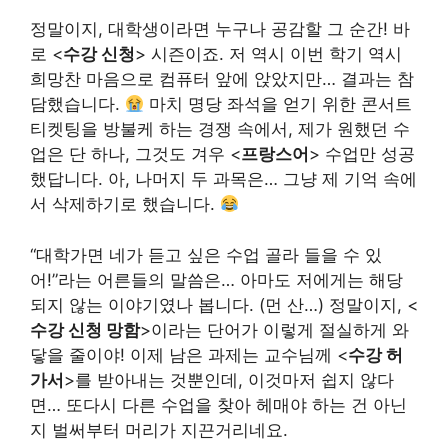
정말이지, 대학생이라면 누구나 공감할 그 순간! 바
로 <
수강 신청
> 시즌이죠. 저 역시 이번 학기 역시
희망찬 마음으로 컴퓨터 앞에 앉았지만… 결과는 참
담했습니다.
마치 명당 좌석을 얻기 위한 콘서트
티켓팅을 방불케 하는 경쟁 속에서, 제가 원했던 수
업은 단 하나, 그것도 겨우 <
프랑스어
> 수업만 성공
했답니다. 아, 나머지 두 과목은… 그냥 제 기억 속에
서 삭제하기로 했습니다.
“대학가면 네가 듣고 싶은 수업 골라 들을 수 있
어!”라는 어른들의 말씀은… 아마도 저에게는 해당
되지 않는 이야기였나 봅니다. (먼 산…) 정말이지, <
수강 신청 망함
>이라는 단어가 이렇게 절실하게 와
닿을 줄이야! 이제 남은 과제는 교수님께 <
수강 허
가서
>를 받아내는 것뿐인데, 이것마저 쉽지 않다
면… 또다시 다른 수업을 찾아 헤매야 하는 건 아닌
지 벌써부터 머리가 지끈거리네요.