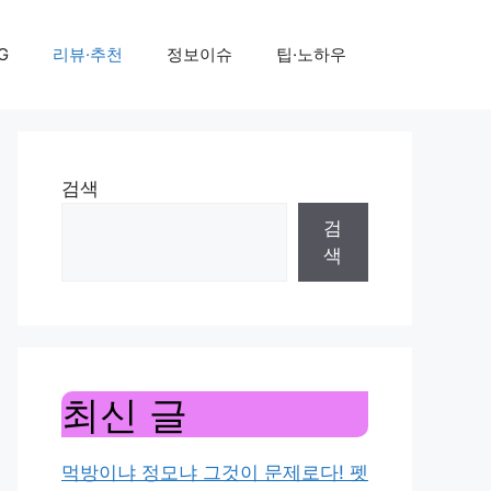
G
리뷰·추천
정보이슈
팁·노하우
검색
검
색
최신 글
먹방이냐 정모냐 그것이 문제로다! 펫