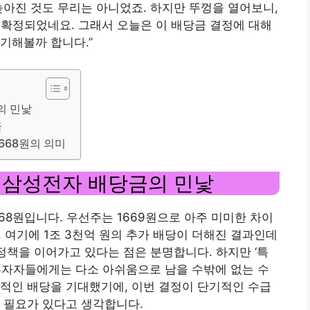
높아진 것도 무리는 아니었죠. 하지만 뚜껑을 열어보니,
 확정되었네요. 그래서 오늘은 이 배당금 결정에 대해
기해볼까 합니다.”
의 민낯
극
668원의 의미
: 삼성전자 배당금의 민낯
68원입니다. 우선주는 1669원으로 아주 미미한 차이
원, 여기에 1조 3천억 원의 추가 배당이 더해진 결과인데
정책을 이어가고 있다는 점은 분명합니다. 하지만 ‘특
투자자들에게는 다소 아쉬움으로 남을 수밖에 없는 수
적인 배당을 기대했기에, 이번 결정이 단기적인 수급
 필요가 있다고 생각합니다.