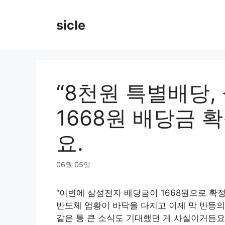
Skip
to
sicle
content
“8천원 특별배당,
1668원 배당금 
요.
06월 05일
“이번에 삼성전자 배당금이 1668원으로 확
반도체 업황이 바닥을 다지고 이제 막 반등의 
같은 통 큰 소식도 기대했던 게 사실이거든요