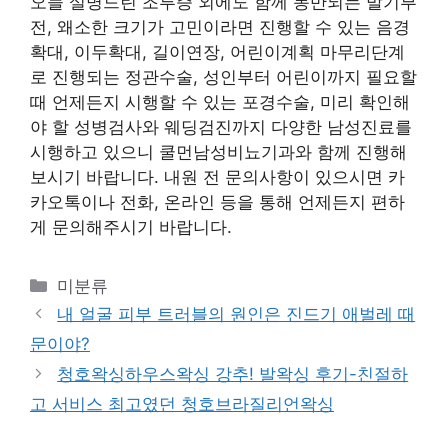
오늘 설명드린 조루증 외에도 함께 동반되는 발기부
전, 왜소한 크기가 고민이라면 진행할 수 있는 음경
확대, 이두확대, 길이연장, 어린이계획 마무리단계
로 진행되는 정관수술, 성인부터 어린이까지 필요할
때 언제든지 시행할 수 있는 포경수술, 미리 확인해
야 할 성병검사와 웨딩검진까지 다양한 남성진료를
시행하고 있으니 쿨먼남성비뇨기과와 함께 진행해
보시기 바랍니다. 내원 전 문의사항이 있으시면 카
카오톡이나 전화, 온라인 등을 통해 언제든지 편하
게 문의해주시기 바랍니다.
Categories
미분류
내 얼굴 피부 트러블의 원인은 진드기 애벌레 때
문이야?
청호왁싱하우스왁싱 강추! 발왁싱 후기-친절하
고 서비스 최고였던 청호브라질리언왁싱