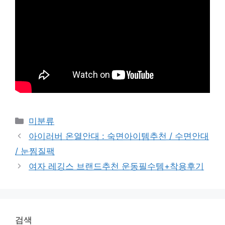
Categories
미분류
아이러버 온열안대 : 숙면아이템추천 / 수면안대
/ 눈찜질팩
여자 레깅스 브랜드추천 운동필수템+착용후기
검색