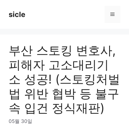
Skip
to
sicle
Menu
content
부산 스토킹 변호사,
피해자 고소대리기
소 성공! (스토킹처벌
법 위반 협박 등 불구
속 입건 정식재판)
05월 30일