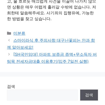
고, 물 흐르듯 매끄럽게 사건을 이끌어 나가지 않으
면 상황은 매우 어렵게 흘러갈 수밖에 없습니다. 저
희한테 말씀해주세요. 사기죄의 집행유예, 가능한
한 방법을 찾고 싶습니다.
Categories
미분류
스마이라식 후 주의사항 대구난꽃피는 안과 함
께 알아보세요!
[SH국민임대] 아파트 보증금 증액+무소득자 버
팀목 전세자금대출 이용후기(입주 7일전 실행)
검색
검색